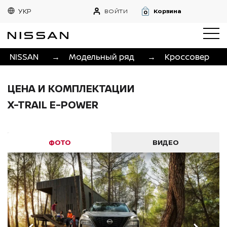
УКР
ВОЙТИ
Корзина
0
NISSAN
→
Модельный ряд
→
Кроссовер
ЦЕНА И КОМПЛЕКТАЦИИ
X-TRAIL E-POWER
ФОТО
ВИДЕО