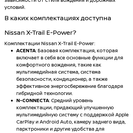
Розетки 12 В на центральной
Интеллектуальная система
Сидение черного цвета из
условий.
консоли и в багажном
экстренного торможения с
экокожи - код заказа G
отделении
функцией распознавания
В каких комплектациях доступна
пешеходов и
велосипедистов (P-FEB)
Nissan X-Trail E-Power?
Боковые зеркала с
электроприводом
Комплектации Nissan X-Trail E-Power:
Иммобилайзер и
ACENTA
: Базовая комплектация, которая
автосигнализация
включает в себя все основные функции для
Трехзонный климат-
комфортного вождения, такие как
контроль
мультимедийная система, система
Система звукового
безопасности, кондиционер, а также
сопровождения для
(для версий e-POWER)
эффективное энергосбережение благодаря
Солнцезащитные шторки в
безопасности пешеходов
гибридной технологии.
задней двери
N-CONNECTA
: Средний уровень
комплектации, придающий улучшенную
Система активного
Отделение для перчаток с
мультимедийную систему с поддержкой Apple
шумопоглощения в салоне
плавным закрыванием и
CarPlay и Android Auto, камеру заднего вида,
автомобиля
подсветкой
парктроники и другие удобства для