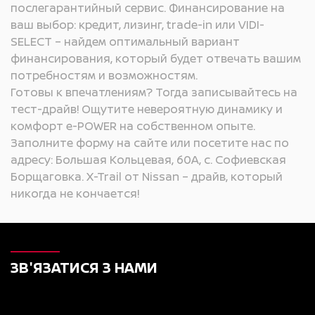
послегарантийный сервис. Финансирование на
ваш выбор: кредит, лизинг, trade-in или VIDI-
SELECT – найдем оптимальный вариант
финансирования, который будет отвечать вашим
потребностям и возможностям.
Готовы к впечатлениям? Тогда записывайтесь на
тест-драйв! Ощутите невероятную динамику и
комфорт e-POWER на собственном опыте.
Заполните форму на сайте или посетите нас по
адресу: Большая Кольцевая, 60А, с. Софиевская
Борщаговка. X-Trail от Nissan – драйв, который
никогда не кончается!
ЗВ'ЯЗАТИСЯ З НАМИ