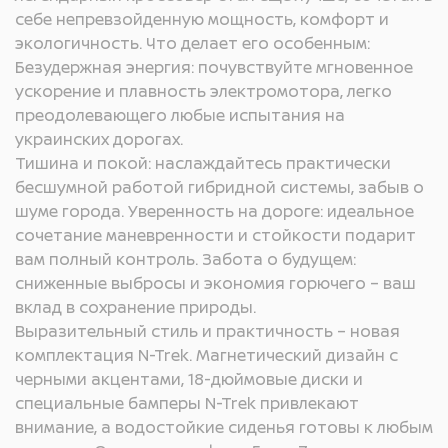
себе непревзойденную мощность, комфорт и
Bose® с 10 динамиками (вкл. 2
экологичность. Что делает его особенным:
в сабвуфере)
Безудержная энергия: почувствуйте мгновенное
ускорение и плавность электромотора, легко
Цифровой усилитель
преодолевающего любые испытания на
украинских дорогах.
Тишина и покой: наслаждайтесь практически
Беспроводное зарядное
бесшумной работой гибридной системы, забыв о
устройство для смартфона
шуме города. Уверенность на дороге: идеальное
сочетание маневренности и стойкости подарит
вам полный контроль. Забота о будущем:
Система безключевого
сниженные выбросы и экономия горючего – ваш
доступа I-key с функцией
вклад в сохранение природы.
разблокировки при
Выразительный стиль и практичность – новая
приближении/блокировке
комплектация N-Trek. Магнетический дизайн с
при удалении
черными акцентами, 18-дюймовые диски и
специальные бамперы N-Trek привлекают
Наружные зеркала с
внимание, а водостойкие сиденья готовы к любым
электрической регулировкой