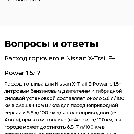
Интеллектуальная система
Держатель для
Отделение для перчаток с
кругового обзора (цветные
солнцезащитных очков
демпфером и подсветкой
камеры 360°)
Режимы движения Sport,
Крючки для одежды в салоне
Вопросы и ответы
Система распознавания
Norm al, Eco ((для версий
автомобиля
движущихся объектов (MOD)
2WD)
Расход горючего в Nissan X-Trail E-
Велюровые коврики в салоне
Акустическая
Боковые зеркала с функцией
Power 1.5л?
автомобиля
предупредительная система
автосборки
для пешеходов (для версий
Расход топлива для Nissan X-Trail E-Power с 1,5-
e-POWER)
литровым бензиновым двигателем и гибридной
Двухсторонний коврик
Аудиосистема с AM/FM/DAB
силовой установкой составляет около 5,6 л/100
багажного отделения +
км в смешанном цикле для переднеприводной
дополнительно резиновые
Система e-Pedal Step (для
версии и 5,8 л/100 км для полноприводной (e-
коврики в салоне авто для
Bluetooth® (телефон + аудио)
версий e-POWER)
4orce), при этом топлива (e-4orce). л/100 км, а в
версии N-TREK
городе может достигать 6,5–7 л/100 км в
зависимости от стиля вождения и дорожных