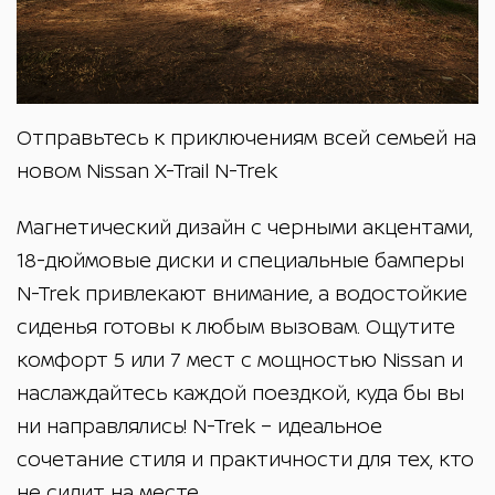
Therm aClear®
Сидение светло-коричневого
Центральная подушка
цвета из кожи премиум
Мультифункциональный
безопасности спереди
качества с прострочкой
руль с усилителем,
(опция для версий e-POWER)
Отправьтесь к приключениям всей семьей на
регулировкой по вылету и
Сигнализатор о
высоте
новом Nissan X-Trail N-Trek
непристегнутых ремнях
Ручки для держания - 1-й и 2-
безопасности на передних и
й ряд
Магнетический дизайн с черными акцентами,
Центральная консоль типа
задних сиденьях
18-дюймовые диски и специальные бамперы
'butterfly opening', с
отделением для хранения
N-Trek привлекают внимание, а водостойкие
Сидение N-TREK черного
Две системы крепления
вещей и 2-мя.
цвета из
сиденья готовы к любым вызовам. Ощутите
детских сидений ISOFIX на
подстаканниками
водонепроницаемого
комфорт 5 или 7 мест с мощностью Nissan и
задних сиденьях
материала
наслаждайтесь каждой поездкой, куда бы вы
Задний центральный
ни направлялись! N-Trek – идеальное
Передние и задние датчики
подлокотник 2-мя
2 подстаканника для
для 7-местных
парковки
сочетание стиля и практичности для тех, кто
подстаканниками
версий
пассажиров 3-го ряда
не сидит на месте.