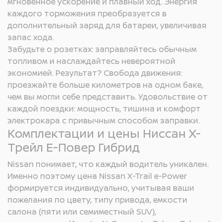
мгновенное ускорение и плавный ход. Энергия
каждого торможения преобразуется в
дополнительный заряд для батареи, увеличивая
Режимы движения Sport,
(для версий 4WD)
запас хода.
Standard, Eco, Snow, Off-road
Забудьте о розетках: заправляйтесь обычным
топливом и наслаждайтесь невероятной
экономией. Результат? Свобода движения:
2 разъема - Type-A и Type-C
проезжайте больше километров на одном баке,
для 1-го ряда
чем вы могли себе представить. Удовольствие от
(мультимедиа+зарядка)
каждой поездки: мощность, тишина и комфорт
электрокара с привычным способом заправки.
2 разъема - Type-C для 2-го
Комплектации и цены Ниссан Х-
ряда (зарядка)
Трейл Е-Повер Гибрид
Nissan понимает, что каждый водитель уникален.
Именно поэтому цена Nissan X-Trail e-Power
формируется индивидуально, учитывая ваши
пожелания по цвету, типу привода, емкости
салона (пяти или семиместный SUV),