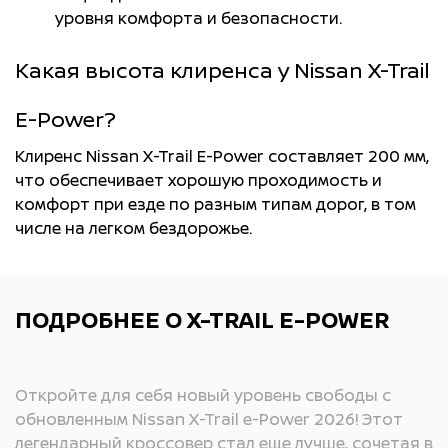
Удаленные сервисы
уровня комфорта и безопасности.
приложения NissanConnect
Services (необходима
Какая высота клиренса у Nissan X-Trail
установка приложения и
подключения через
E-Power?
смартфон)
Клиренс Nissan X-Trail E-Power составляет 200 мм,
что обеспечивает хорошую проходимость и
Электропривод регулировки
комфорт при езде по разным типам дорог, в том
сиденья водителя и
числе на легком бездорожье.
переднего пассажира с
функцией памяти
ПОДРОБНЕЕ О X-TRAIL E-POWER
Беспроводное зарядное
устройство 15 Вт для
смартфона
Откройте для себя новый уровень свободы с
обновленным Nissan X-Trail e-Power 2026! Этот
легендарный кроссовер стал еще лучше, сочетая в
Премиум аудиосистема