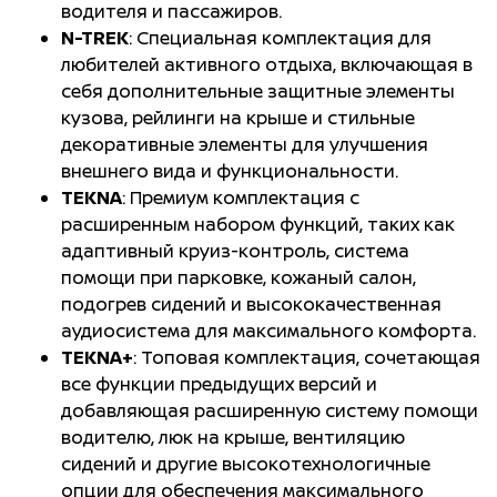
водителя и пассажиров.
Система включения сигналов
N-TREK
: Специальная комплектация для
Режимы движения Sport,
аварийной остановки
любителей активного отдыха, включающая в
Norm al, Eco, Snow, Off-road
себя дополнительные защитные элементы
(для версий 4WD)
кузова, рейлинги на крыше и стильные
декоративные элементы для улучшения
внешнего вида и функциональности.
Разъемы USB (Type-A и Type-
TEKNA
: Премиум комплектация с
C) для 1-го ряда
расширенным набором функций, таких как
адаптивный круиз-контроль, система
Зарядные порты USB (Type-A
помощи при парковке, кожаный салон,
и Type-C) для 2-го ряда
подогрев сидений и высококачественная
аудиосистема для максимального комфорта.
TEKNA+
: Топовая комплектация, сочетающая
10 динамиков
все функции предыдущих версий и
добавляющая расширенную систему помощи
водителю, люк на крыше, вентиляцию
Навигационная система
сидений и другие высокотехнологичные
опции для обеспечения максимального