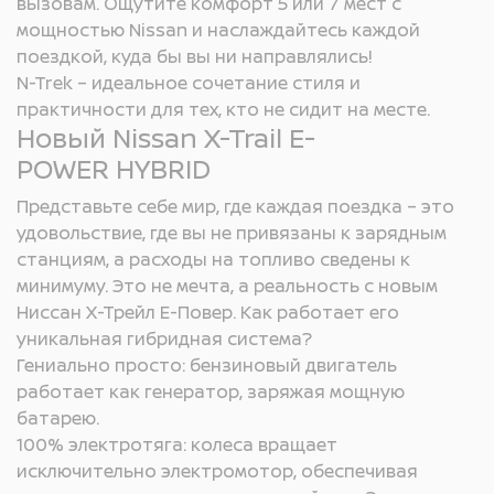
вызовам. Ощутите комфорт 5 или 7 мест с
и подогревом с функцией
мощностью Nissan и наслаждайтесь каждой
автосборки
поездкой, куда бы вы ни направлялись!
N-Trek – идеальное сочетание стиля и
практичности для тех, кто не сидит на месте.
Электропривод багажной
Новый Nissan X-Trail E-
двери Hands-free
POWER HYBRID
Представьте себе мир, где каждая поездка – это
Крючки для багажа в
удовольствие, где вы не привязаны к зарядным
багажном отделении
станциям, а расходы на топливо сведены к
минимуму. Это не мечта, а реальность с новым
Ниссан Х-Трейл Е-Повер. Как работает его
Электропривод регулировки
уникальная гибридная система?
поясничной поддержки
Гениально просто: бензиновый двигатель
сиденья водителя в 2-х
работает как генератор, заряжая мощную
направлениях
батарею.
100% электротяга: колеса вращает
Режимы движения Sport,
исключительно электромотор, обеспечивая
(для версий 2WD)
Standard, Eco