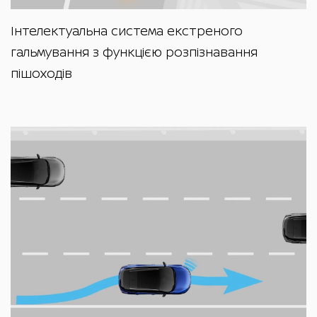
Інтелектуальна система екстреного
гальмування з функцією розпізнавання
пішоходів