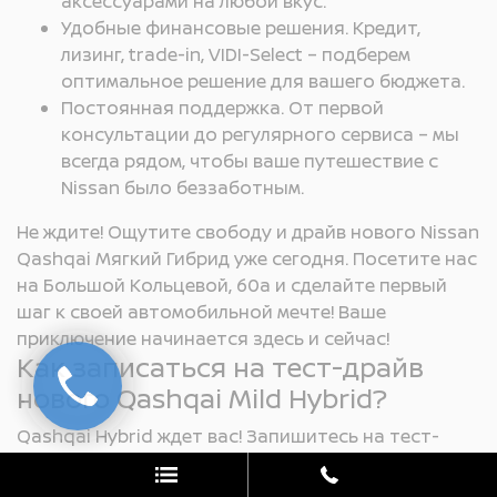
аксессуарами на любой вкус.
Удобные финансовые решения. Кредит,
лизинг, trade-in, VIDI-Select – подберем
оптимальное решение для вашего бюджета.
Постоянная поддержка. От первой
консультации до регулярного сервиса – мы
всегда рядом, чтобы ваше путешествие с
Nissan было беззаботным.
Не ждите! Ощутите свободу и драйв нового Nissan
Qashqai Мягкий Гибрид уже сегодня. Посетите нас
на Большой Кольцевой, 60а и сделайте первый
шаг к своей автомобильной мечте! Ваше
приключение начинается здесь и сейчас!
Как записаться на тест-драйв
нового Qashqai Mild Hybrid?
Qashqai Hybrid ждет вас! Запишитесь на тест-
драйв и почувствуйте, как:
Адреналин сливается с комфортом: