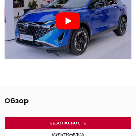
Новый дизайн зеркала
заднего вида
Смена отделки передней
панели, центральной
консоли и дверей
Изменение дизайна
элементов руля и цифровой
приборной панели
Обзор
Индикация беспроводной
зарядки перенесена на
центральный сенсорный
БЕЗОПАСНОСТЬ
экран
МУЛЬТИМЕДИА