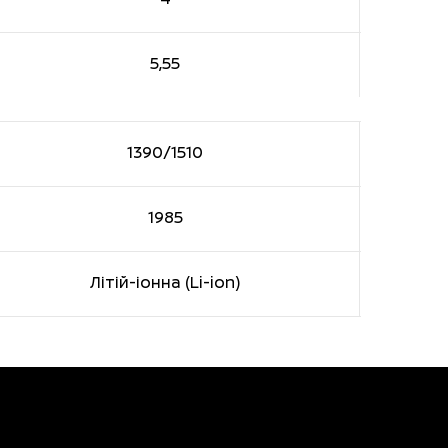
5,55
1390/1510
1985
Літій-іонна (Li-ion)