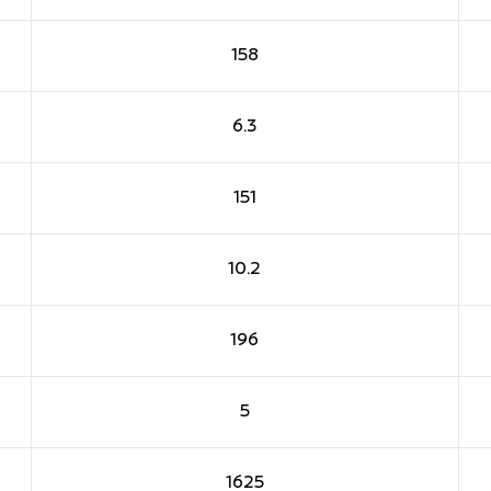
158
6.3
151
10.2
196
5
1625