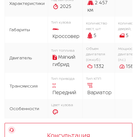
2 457
Характеристики
2025
км
Тип кузова
Количество
Количест
мест, шт
дверей, ш
Габариты
5
5
Кроссовер
Объем
Мощность
Тип топлива
двигателя
двигател
Мягкий
Двигатель
(см.куб.)
(л.с.)
гибрид
1332
158
Тип привода
Тип КПП
Трансмиссия
Передний
Вариатор
Цвет кузова
Особенности
Консультация