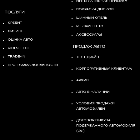
ИНТЕРАКТИВНАЯ ПРИЕМКА
ПОКРАСКА ДИСКОВ
ПОСЛУГИ
ШИННЫЙ ОТЕЛЬ
КРЕДИТ
РЕГЛАМЕНТ ТО
ЛИЗИНГ
АКСЕССУАРЫ
ОЦІНКА АВТО
ПРОДАЖ АВТО
VIDI SELECT
TRADE-IN
ТЕСТ-ДРАЙВ
ПРОГРАММА ЛОЯЛЬНОСТИ
КОРПОРАТИВНЫМ КЛИЕНТАМ
АРХИВ
АВТО В НАЛИЧИИ
УСЛОВИЯ ПРОДАЖИ
АВТОМОБИЛЕЙ
ДОГОВОР ВЫКУПА
ПОДЕРЖАННОГО АВТОМОБИЛЯ
(ФЛ)