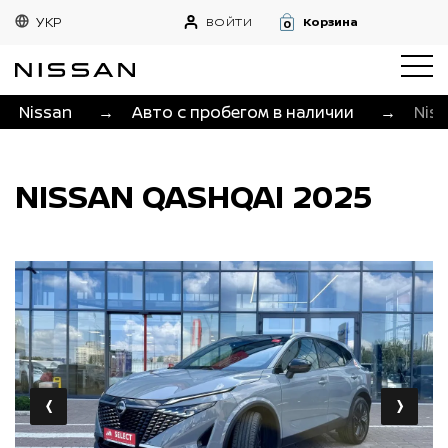
УКР
ВОЙТИ
Корзина
0
Nissan
→
Авто с пробегом в наличии
→
Nis
NISSAN QASHQAI 2025
‹
›