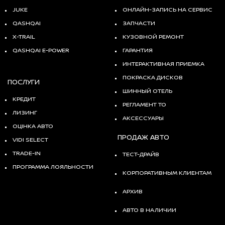
JUKE
ОНЛАЙН-ЗАПИСЬ НА СЕРВИС
QASHQAI
ЗАПЧАСТИ
X-TRAIL
КУЗОВНОЙ РЕМОНТ
QASHQAI E-POWER
ГАРАНТИЯ
ИНТЕРАКТИВНАЯ ПРИЕМКА
ПОКРАСКА ДИСКОВ
ПОСЛУГИ
ШИННЫЙ ОТЕЛЬ
КРЕДИТ
РЕГЛАМЕНТ ТО
ЛИЗИНГ
АКСЕССУАРЫ
ОЦІНКА АВТО
ПРОДАЖ АВТО
VIDI SELECT
TRADE-IN
ТЕСТ-ДРАЙВ
ПРОГРАММА ЛОЯЛЬНОСТИ
КОРПОРАТИВНЫМ КЛИЕНТАМ
АРХИВ
АВТО В НАЛИЧИИ