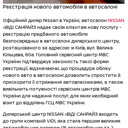
Реєстрація нового автомобіля в автосалоні
Офіційний дилер Nissan в Україні, автосалон
NISSAN
«ВІДІ САНРАЙЗ надає своїм клієнтам нову послугу -
реєстрацію придбаного автомобіля
безпосередньо в автосалоні дилерського центру,
розташованого за адресою: м Київ, вул. Велика
Кільцева, 60a. Головний сервісний центр МВС
України підтверджує законність такої форми
реєстрації, відзначаючи, що процедура обліку
нового авто в автосалоні дозволить спростити й
прискорити її отримання автовласниками, а також
вивільнить потужності сервісних центрів МВС
України для надання послуг, для яких необхідний
візит до відділень ГСЦ МВС України.
Дилерський центр NISSAN «ВІДІ САНРАЙЗ входить
до групи компаній VIDI, яка стала першим великим
автомобільним дилером (15 автомобільних та 2