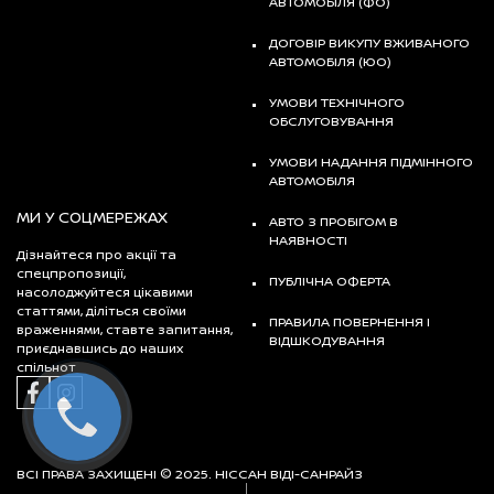
АВТОМОБІЛЯ (ФО)
ДОГОВІР ВИКУПУ ВЖИВАНОГО
АВТОМОБІЛЯ (ЮО)
УМОВИ ТЕХНІЧНОГО
ОБСЛУГОВУВАННЯ
УМОВИ НАДАННЯ ПІДМІННОГО
АВТОМОБІЛЯ
МИ У СОЦМЕРЕЖАХ
АВТО З ПРОБІГОМ В
НАЯВНОСТІ
Дізнайтеся про акції та
спецпропозиції,
ПУБЛІЧНА ОФЕРТА
насолоджуйтеся цікавими
статтями, діліться своїми
ПРАВИЛА ПОВЕРНЕННЯ І
враженнями, ставте запитання,
ВІДШКОДУВАННЯ
приєднавшись до наших
спільнот
ВСІ ПРАВА ЗАХИЩЕНІ © 2025. НІССАН ВІДІ-САНРАЙЗ