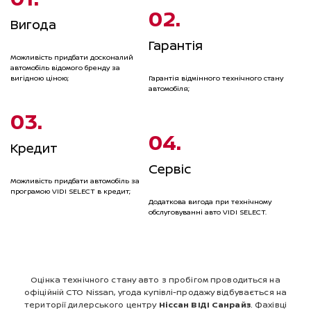
02.
Вигода
Гарантія
Можливість придбати досконалий
автомобіль відомого бренду за
вигідною ціною;
Гарантія відмінного технічного стану
автомобіля;
03.
04.
Кредит
Сервіс
Можливість придбати автомобіль за
програмою VIDI SELECT в кредит;
Додаткова вигода при технічному
обслуговуванні авто VIDI SELECT.
Оцінка технічного стану авто з пробігом проводиться на
офіційній СТО Nissan, угода купівлі-продажу відбувається на
території дилерського центру
Ніссан ВІДІ Санрайз
. Фахівці