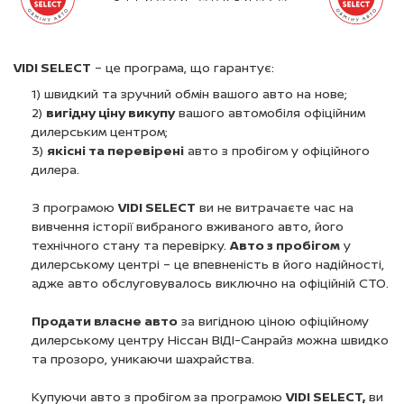
VIDI SELECT
– це програма, що гарантує:
1) швидкий та зручний обмін вашого авто на нове;
2)
вигідну ціну викупу
вашого автомобіля офіційним
дилерським центром;
3)
якісні та перевірені
авто з пробігом у офіційного
дилера.
З програмою
VIDI SELECT
ви не витрачаєте час на
вивчення історії вибраного вживаного авто, його
технічного стану та перевірку.
Авто з пробігом
у
дилерському центрі – це впевненість в його надійності,
адже авто обслуговувалось виключно на офіційній СТО.
Продати власне авто
за вигідною ціною офіційному
дилерському центру Ніссан ВІДІ-Санрайз можна швидко
та прозоро, уникаючи шахрайства.
Купуючи авто з пробігом за програмою
VIDI SELECT,
ви