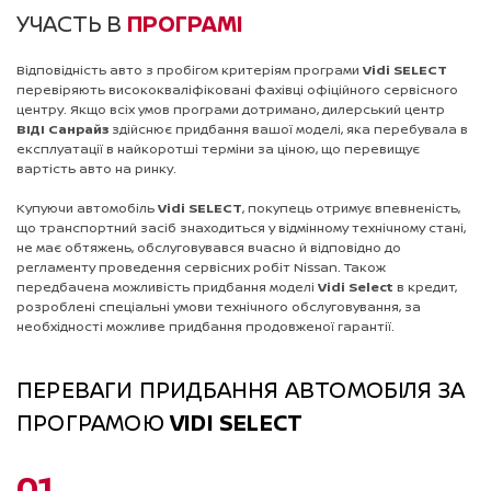
УЧАСТЬ В
ПРОГРАМІ
Відповідність авто з пробігом критеріям програми
Vidi SELECT
перевіряють висококваліфіковані фахівці офіційного сервісного
центру. Якщо всіх умов програми дотримано, дилерський центр
ВІДІ Санрайз
здійснює придбання вашої моделі, яка перебувала в
експлуатації в найкоротші терміни за ціною, що перевищує
вартість авто на ринку.
Купуючи автомобіль
Vidi SELECT
, покупець отримує впевненість,
що транспортний засіб знаходиться у відмінному технічному стані,
не має обтяжень, обслуговувався вчасно й відповідно до
регламенту проведення сервісних робіт Nissan. Також
передбачена можливість придбання моделі
Vidi Select
в кредит,
розроблені спеціальні умови технічного обслуговування, за
необхідності можливе придбання продовженої гарантії.
ПЕРЕВАГИ ПРИДБАННЯ АВТОМОБІЛЯ ЗА
ПРОГРАМОЮ
VIDI SELECT
01.