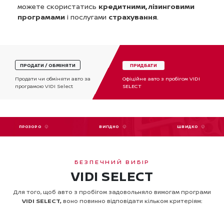
можете скористатись
кредитними, лізинговими
програмами
і послугами
страхування
.
ПРОДАТИ / ОБМІНЯТИ
ПРИДБАТИ
Офіційне авто з пробігом VIDI
Продати чи обміняти авто за
SELECT
програмою VIDI Select
ПРОЗОРО
ВИГІДНО
ШВИДКО
БЕЗПЕЧНИЙ ВИБІР
VIDI SELECT
Для того, щоб авто з пробігом задовольняло вимогам програми
VIDI SELECT,
воно повинно відповідати кільком критеріям: